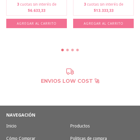
3
cuotas sin interés de
3
cuotas sin interés de
$6.633,33
$13.333,33
AGREGAR AL CARRITO
AGREGAR AL CARRITO
ENVIOS LOW COST 🚀
NAVEGACIÓN
Inicio
Productos
Cómo Comprar
Politicas de compra