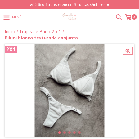
🔥15% off transferencia - 3 cuotas s/interés 🔥
0
MENÚ
Inicio
/
Trajes de Baño 2 x 1
/
Bikini blanca texturada conjunto
2X1