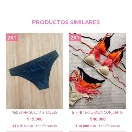
PRODUCTOS SIMILARES
2X1
2X1
VEDETINA SUELTA 3 TALLES
BIKINI TEXTURADA CONJUNTO
$19.900
$40.000
$16.915
con
Transferencia
$34.000
con
Transferencia