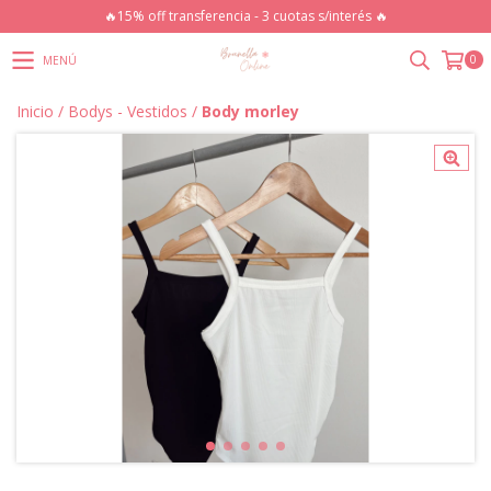
🔥15% off transferencia - 3 cuotas s/interés 🔥
0
MENÚ
Inicio
/
Bodys - Vestidos
/
Body morley