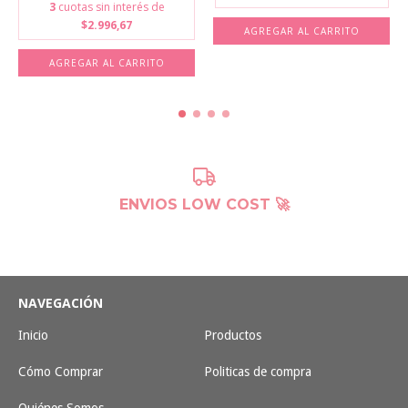
3
cuotas sin interés de
$2.996,67
AGREGAR AL CARRITO
AGREGAR AL CARRITO
ENVIOS LOW COST 🚀
NAVEGACIÓN
Inicio
Productos
Cómo Comprar
Politicas de compra
Quiénes Somos