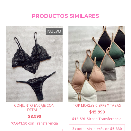
PRODUCTOS SIMILARES
NUEVO
CONJUNTO ENCAJE CON
TOP MORLEY CIERRE Y TAZAS
DETALLE
$15.990
$8.990
$13.591,50
con
Transferencia
$7.641,50
con
Transferencia
3
cuotas sin interés de
$5.330