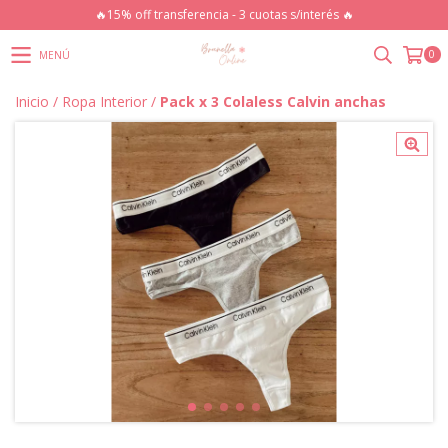
🔥15% off transferencia - 3 cuotas s/interés 🔥
0
MENÚ
Inicio
/
Ropa Interior
/
Pack x 3 Colaless Calvin anchas