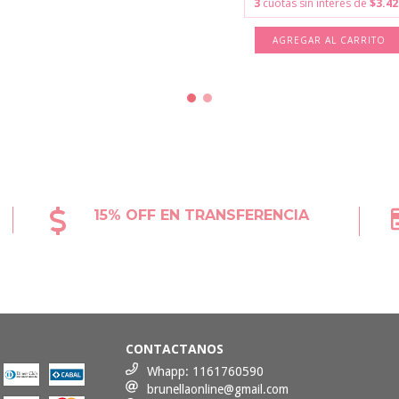
3
cuotas sin interés de
$3.42
AGREGAR AL CARRITO
15% OFF EN TRANSFERENCIA
CONTACTANOS
Whapp: 1161760590
brunellaonline@gmail.com