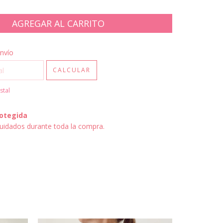
CP:
CAMBIAR CP
nvío
CALCULAR
stal
otegida
uidados durante toda la compra.