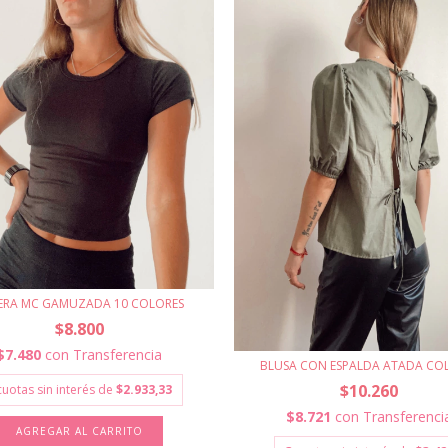
ERA MC GAMUZADA 10 COLORES
$8.800
$7.480
con
Transferencia
BLUSA CON ESPALDA ATADA CO
$10.260
cuotas sin interés de
$2.933,33
$8.721
con
Transferenci
AGREGAR AL CARRITO