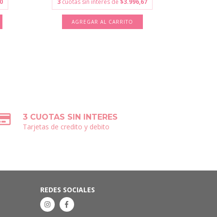
0
3
cuotas sin interés de
$3.996,67
3
cuota
AGREGAR AL CARRITO
A
3 CUOTAS SIN INTERES
Tarjetas de credito y debito
REDES SOCIALES