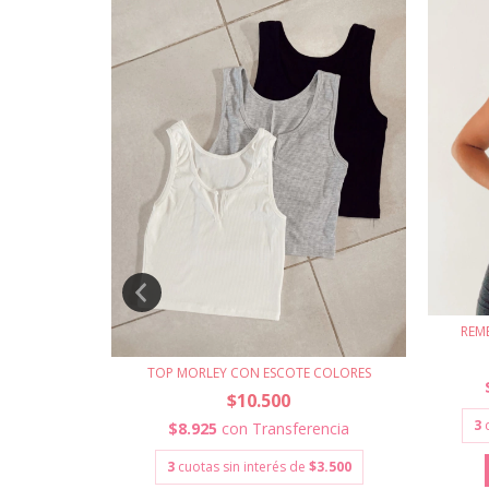
REM
TOP MORLEY CON ESCOTE COLORES
$10.500
LOTE
3
$8.925
con
Transferencia
erencia
3
cuotas sin interés de
$3.500