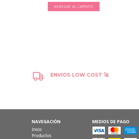
.996,67
AGREGAR AL CARRITO
TO
ENVIOS LOW COST 🚀
NAVEGACIÓN
MEDIOS DE PAGO
Inicio
Productos